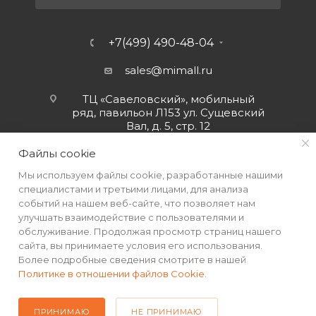
+7(499) 490-48-04
sales@mimall.ru
ТЦ «Савеловский», мобильный
ряд, павильон Л153 ул. Сущевский
Вал, д. 5, стр. 12
Файлы cookie
Мы используем файлы cookie, разработанные нашими
специалистами и третьими лицами, для анализа
событий на нашем веб-сайте, что позволяет нам
улучшать взаимодействие с пользователями и
обслуживание. Продолжая просмотр страниц нашего
сайта, вы принимаете условия его использования.
Более подробные сведения смотрите в нашей
Политике в отношении файлов Cookie
.
2026 © Интернет-магазин MiMall® • Не является публичной
офертой • 2026 г.
ПРИНИМАЮ
НЕ ПРИНИМАЮ