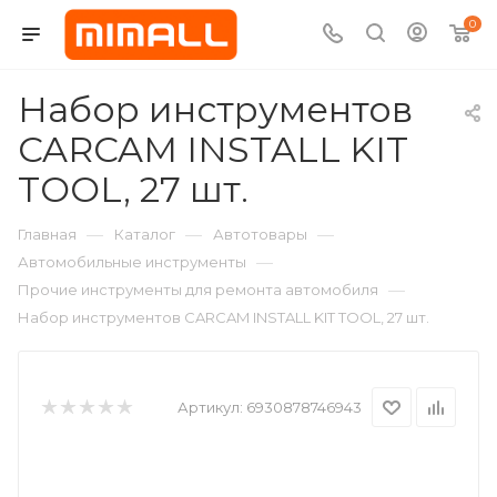
0
Набор инструментов
CARCAM INSTALL KIT
TOOL, 27 шт.
—
—
—
Главная
Каталог
Автотовары
—
Автомобильные инструменты
—
Прочие инструменты для ремонта автомобиля
Набор инструментов CARCAM INSTALL KIT TOOL, 27 шт.
Артикул:
6930878746943