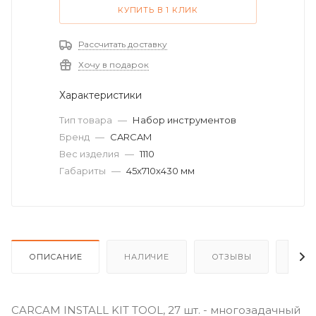
КУПИТЬ В 1 КЛИК
Рассчитать доставку
Хочу в подарок
Характеристики
Тип товара
—
Набор инструментов
Бренд
—
CARCAM
Вес изделия
—
1110
Габариты
—
45x710x430 мм
ОПИСАНИЕ
НАЛИЧИЕ
ОТЗЫВЫ
КАК
CARCAM INSTALL KIT TOOL, 27 шт. - многозадачный