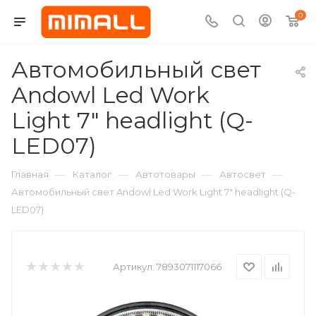
0
Автомобильный свет
Andowl Led Work
Light 7" headlight (Q-
LED07)
—
—
—
—
Главная
Каталог
Автотовары
Автосвет
Автомобильный свет Andowl Led Work Light 7" headlight (Q-
LED07)
Артикул:
7893071117066