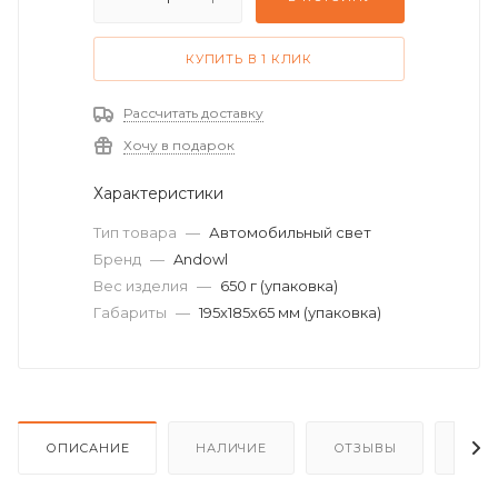
КУПИТЬ В 1 КЛИК
Рассчитать доставку
Хочу в подарок
Характеристики
Тип товара
—
Автомобильный свет
Бренд
—
Andowl
Вес изделия
—
650 г (упаковка)
Габариты
—
195х185х65 мм (упаковка)
ОПИСАНИЕ
НАЛИЧИЕ
ОТЗЫВЫ
КАК