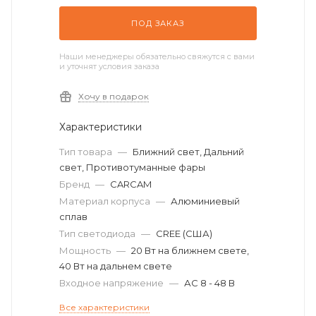
ПОД ЗАКАЗ
Наши менеджеры обязательно свяжутся с вами
и уточнят условия заказа
Хочу в подарок
Характеристики
Тип товара
—
Ближний свет, Дальний
свет, Противотуманные фары
Бренд
—
CARCAM
Материал корпуса
—
Алюминиевый
сплав
Тип светодиода
—
CREE (США)
Мощность
—
20 Вт на ближнем свете,
40 Вт на дальнем свете
Входное напряжение
—
АС 8 - 48 В
Все характеристики