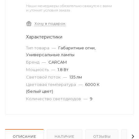
Наши менеджеры обязательно свяжутся с вами
и уточнят условия заказа
Хочу в подарок
Характеристики
Тип товара
—
Габаритные огни,
Универсальные лампы
Бренд
—
CARCAM
Мощность
—
1.8 Вт
Световой поток
—
135 лм
Цветовая температура
—
6000 К
(белый цвет)
Количество светодиодов
—
9
ОПИСАНИЕ
НАЛИЧИЕ
ОТЗЫВЫ
КАК