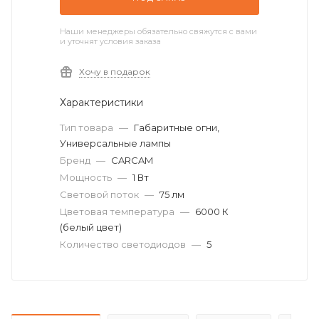
Наши менеджеры обязательно свяжутся с вами
и уточнят условия заказа
Хочу в подарок
Характеристики
Тип товара
—
Габаритные огни,
Универсальные лампы
Бренд
—
CARCAM
Мощность
—
1 Вт
Световой поток
—
75 лм
Цветовая температура
—
6000 К
(белый цвет)
Количество светодиодов
—
5