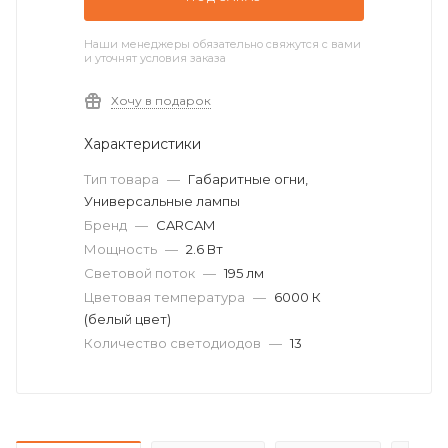
Наши менеджеры обязательно свяжутся с вами
и уточнят условия заказа
Хочу в подарок
Характеристики
Тип товара
—
Габаритные огни,
Универсальные лампы
Бренд
—
CARCAM
Мощность
—
2.6 Вт
Световой поток
—
195 лм
Цветовая температура
—
6000 К
(белый цвет)
Количество светодиодов
—
13