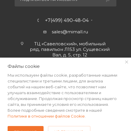
+7(499) 490-48-04
sales@mimall.ru
ТЦ «Савеловский», мобильный
ряд, павильон Л153 ул. Сущевский
Вал, д. 5, стр. 12
Файлы cookie
Мы используем файлы cookie, разработанные нашими
специалистами и третьими лицами, для анализа
событий на нашем веб-сайте, что позволяет нам
улучшать взаимодействие с пользователями и
обслуживание. Продолжая просмотр страниц нашего
сайта, вы принимаете условия его использования.
Более подробные сведения смотрите в нашей
Политике в отношении файлов Cookie
.
2026 © Интернет-магазин MiMall® • Не является публичной
офертой • 2026 г.