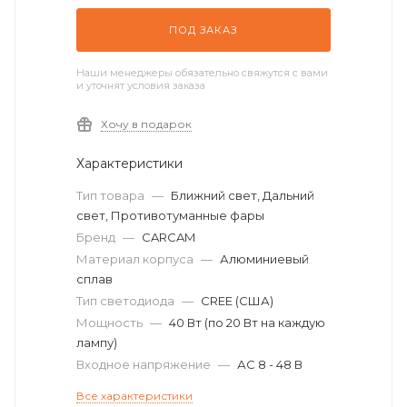
ПОД ЗАКАЗ
Наши менеджеры обязательно свяжутся с вами
и уточнят условия заказа
Хочу в подарок
Характеристики
Тип товара
—
Ближний свет, Дальний
свет, Противотуманные фары
Бренд
—
CARCAM
Материал корпуса
—
Алюминиевый
сплав
Тип светодиода
—
CREE (США)
Мощность
—
40 Вт (по 20 Вт на каждую
лампу)
Входное напряжение
—
АС 8 - 48 В
Все характеристики