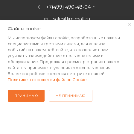
+7(499) 490-48-04
sales@mimall.ru
Файлы cookie
ТЦ «Савеловский», мобильный
ряд, павильон Л153 ул. Сущевский
Мы используем файлы cookie, разработанные нашими
Вал, д. 5, стр. 12
специалистами и третьими лицами, для анализа
событий на нашем веб-сайте, что позволяет нам
улучшать взаимодействие с пользователями и
обслуживание. Продолжая просмотр страниц нашего
сайта, вы принимаете условия его использования.
Более подробные сведения смотрите в нашей
Политике в отношении файлов Cookie
.
ПРИНИМАЮ
НЕ ПРИНИМАЮ
2026 © Интернет-магазин MiMall® • Не является публичной
офертой • 2026 г.