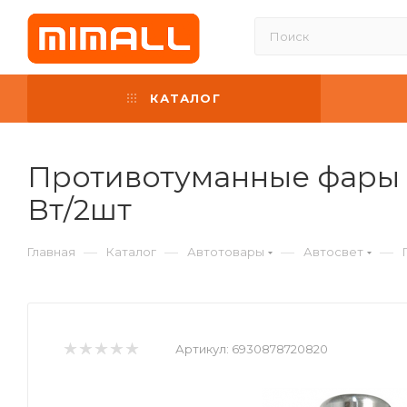
КАТАЛОГ
Противотуманные фары 
Вт/2шт
—
—
—
—
Главная
Каталог
Автотовары
Автосвет
Артикул:
6930878720820