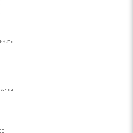
ичить
ы
околя.
E,