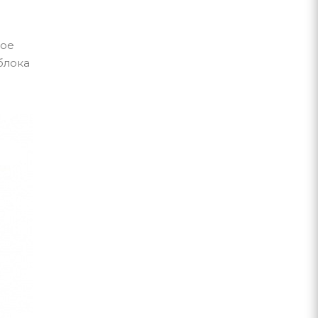
ное
блока