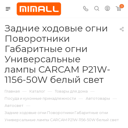
0
Задние ходовые огни
Поворотники
Габаритные огни
Универсальные
лампы CARCAM P21W-
1156-50W белый свет
—
—
—
Главная
Каталог
Товары для дома
—
—
Посуда и кухонные принадлежности
Автотовары
—
Автосвет
Задние ходовые огни Поворотники Габаритные огни
Универсальные лампы CARCAM P21W-1156-50W белый свет