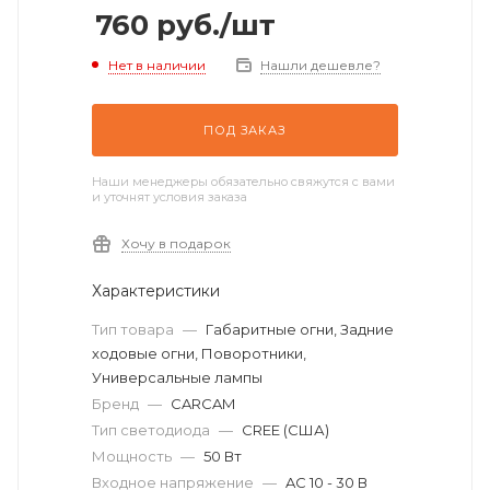
760
руб.
/шт
Нет в наличии
Нашли дешевле?
ПОД ЗАКАЗ
Наши менеджеры обязательно свяжутся с вами
и уточнят условия заказа
Хочу в подарок
Характеристики
Тип товара
—
Габаритные огни, Задние
ходовые огни, Поворотники,
Универсальные лампы
Бренд
—
CARCAM
Тип светодиода
—
CREE (США)
Мощность
—
50 Вт
Входное напряжение
—
AC 10 - 30 В