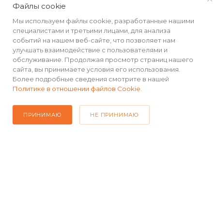
Файлы cookie
Мы используем файлы cookie, разработанные нашими
КАТАЛОГ
специалистами и третьими лицами, для анализа
событий на нашем веб-сайте, что позволяет нам
улучшать взаимодействие с пользователями и
РЕКВИЗИТЫ
обслуживание. Продолжая просмотр страниц нашего
сайта, вы принимаете условия его использования.
ПОМОЩЬ
Более подробные сведения смотрите в нашей
Политике в отношении файлов Cookie
.
ПРИНИМАЮ
НЕ ПРИНИМАЮ
ПОДПИСАТЬСЯ НА РАССЫЛКУ
+7(499) 490-48-04
sales@mimall.ru
ТЦ «Савеловский», мобильный
ряд, павильон Л153 ул. Сущевский
Вал, д. 5, стр. 12