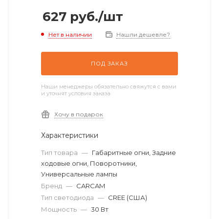
627
руб.
/шт
Нет в наличии
Нашли дешевле?
ПОД ЗАКАЗ
Наши менеджеры обязательно свяжутся с вами
и уточнят условия заказа
Хочу в подарок
Характеристики
Тип товара
—
Габаритные огни, Задние
ходовые огни, Поворотники,
Универсальные лампы
Бренд
—
CARCAM
Тип светодиода
—
CREE (США)
Мощность
—
30 Вт