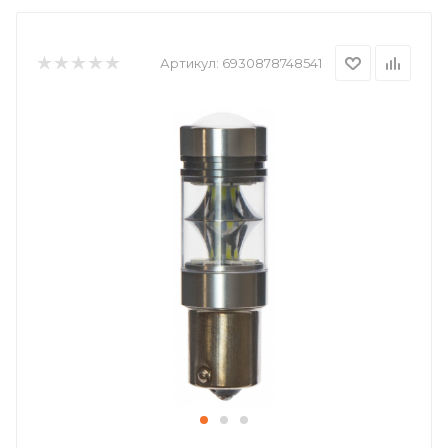
Артикул:
6930878748541