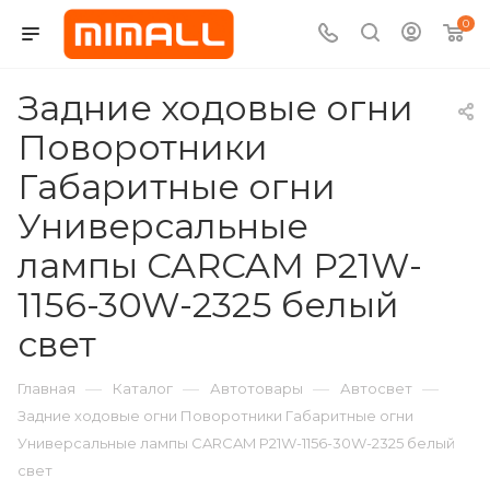
0
Задние ходовые огни
Поворотники
Габаритные огни
Универсальные
лампы CARCAM P21W-
1156-30W-2325 белый
свет
—
—
—
—
Главная
Каталог
Автотовары
Автосвет
Задние ходовые огни Поворотники Габаритные огни
Универсальные лампы CARCAM P21W-1156-30W-2325 белый
свет