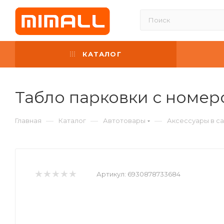
КАТАЛОГ
Табло парковки с номер
—
—
—
Главная
Каталог
Автотовары
Аксессуары в с
Артикул:
6930878733684