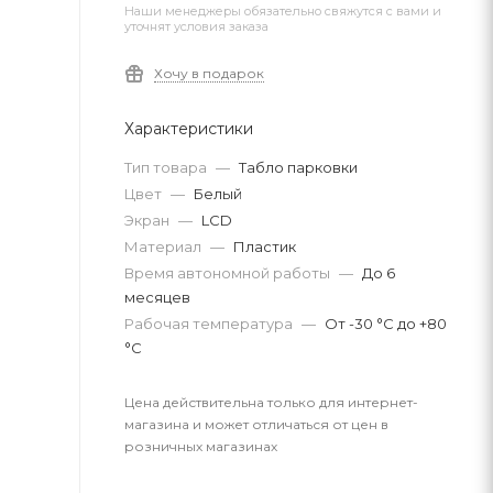
Наши менеджеры обязательно свяжутся с вами и
уточнят условия заказа
Хочу в подарок
Характеристики
Тип товара
—
Табло парковки
Цвет
—
Белый
Экран
—
LCD
Материал
—
Пластик
Время автономной работы
—
До 6
месяцев
Рабочая температура
—
От -30 °C до +80
°C
Цена действительна только для интернет-
магазина и может отличаться от цен в
розничных магазинах