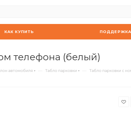
КАК КУПИТЬ
ПОДДЕРЖК
ом телефона (белый)
—
—
алон автомобиля
Табло парковки
Табло парковки с н