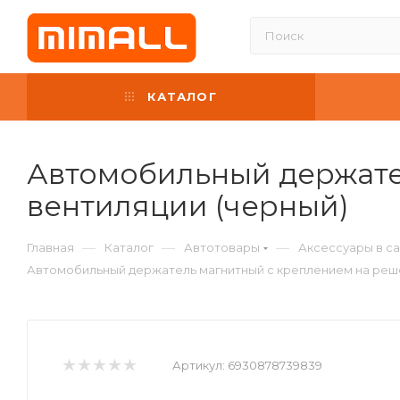
КАТАЛОГ
Автомобильный держате
вентиляции (черный)
—
—
—
Главная
Каталог
Автотовары
Аксессуары в с
Автомобильный держатель магнитный с креплением на реше
Артикул:
6930878739839