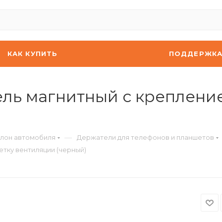
КАК КУПИТЬ
ПОДДЕРЖК
ль магнитный с креплени
—
алон автомобиля
Держатели для телефонов и планшетов
тку вентиляции (черный)