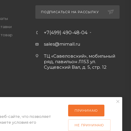
ПОДПИСАТЬСЯ НА РАССЫЛКУ
латы
ставки
+7(499) 490-48-04
 товар
sales@mimall.ru
ТЦ «Савеловский», мобильный
ряд, павильон Л153 ул.
Сущевский Вал, д. 5, стр. 12
ПРИНИМАЮ
веб-сайте, что позволяет
маете условия его
НЕ ПРИНИМАЮ