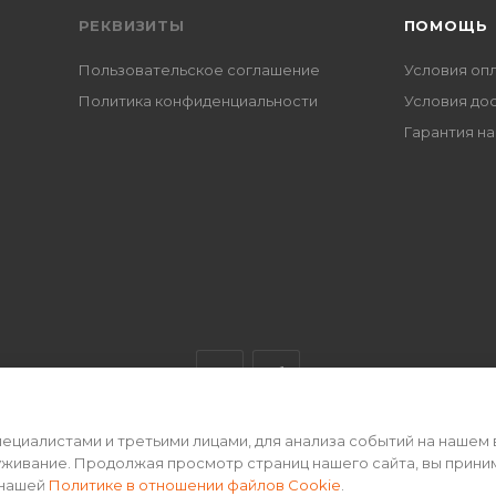
РЕКВИЗИТЫ
ПОМОЩЬ
Пользовательское соглашение
Условия оп
Политика конфиденциальности
Условия до
Гарантия на
циалистами и третьими лицами, для анализа событий на нашем 
ертой • 2026 г.
уживание. Продолжая просмотр страниц нашего сайта, вы прини
 нашей
Политике в отношении файлов Cookie
.