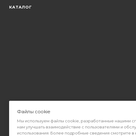
КАТАЛОГ
Файлы cookie
Мы используем файлы cookie, разработанные нашими спе
2026 © Интернет-магазин MiMall® • Не является публичной оф
нам улучшать взаимодействие с пользователями и обсл
использования. Более подробные сведения смотрите в