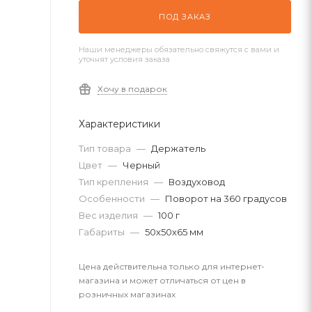
ПОД ЗАКАЗ
Наши менеджеры обязательно свяжутся с вами и
уточнят условия заказа
Хочу в подарок
Характеристики
Тип товара
—
Держатель
Цвет
—
Черный
Тип крепления
—
Воздуховод
Особенности
—
Поворот на 360 градусов
Вес изделия
—
100 г
Габариты
—
50x50x65 мм
Цена действительна только для интернет-
магазина и может отличаться от цен в
розничных магазинах