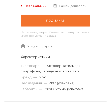
Нет в наличии
Нашли дешевле?
ПОД ЗАКАЗ
Наши менеджеры обязательно свяжутся с вами
и уточнят условия заказа
Хочу в подарок
Характеристики
Тип товара
—
Автодержатель для
смартфона, Зарядное устройство
Бренд
—
Mivo
Вес изделия
—
210 г (упаковка)
Габариты
—
120x80x75 мм (упаковка)