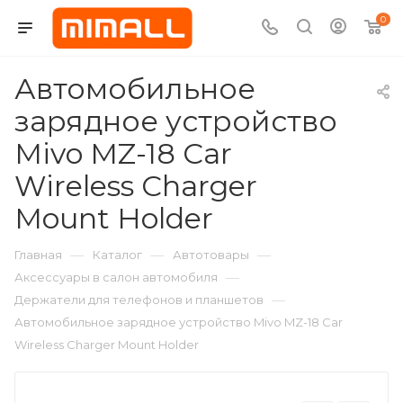
0
Автомобильное
зарядное устройство
Mivo MZ-18 Car
Wireless Charger
Mount Holder
—
—
—
Главная
Каталог
Автотовары
—
Аксессуары в салон автомобиля
—
Держатели для телефонов и планшетов
Автомобильное зарядное устройство Mivo MZ-18 Car
Wireless Charger Mount Holder