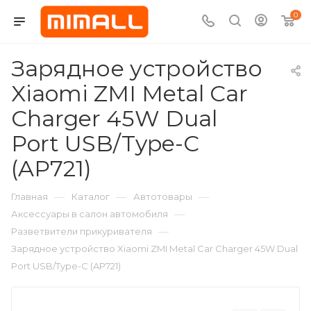
0
Зарядное устройство
Xiaomi ZMI Metal Car
Charger 45W Dual
Port USB/Type-C
(AP721)
—
—
—
Главная
Каталог
Автотовары
—
Аксессуары в салон автомобиля
—
Разветвители прикуривателя
Зарядное устройство Xiaomi ZMI Metal Car Charger 45W Dual
Port USB/Type-C (AP721)