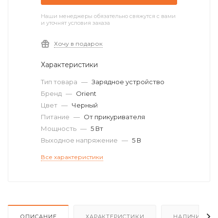
Наши менеджеры обязательно свяжутся с вами
и уточнят условия заказа
Хочу в подарок
Характеристики
Тип товара
—
Зарядное устройство
Бренд
—
Orient
Цвет
—
Черный
Питание
—
От прикуривателя
Мощность
—
5 Вт
Выходное напряжение
—
5 В
Все характеристики
ОПИСАНИЕ
ХАРАКТЕРИСТИКИ
НАЛИЧИЕ