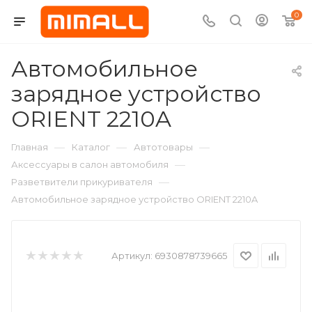
0
Автомобильное
зарядное устройство
ORIENT 2210A
—
—
—
Главная
Каталог
Автотовары
—
Аксессуары в салон автомобиля
—
Разветвители прикуривателя
Автомобильное зарядное устройство ORIENT 2210A
Артикул:
6930878739665