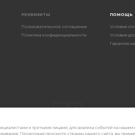
РЕКВИЗИТЫ
ПОМОЩЬ
Пользовательское соглашение
Условия оп
Политика конфиденциальности
Условия до
Гарантия на
циалистами и третьими лицами, для анализа событий на нашем 
ертой • 2026 г.
уживание. Продолжая просмотр страниц нашего сайта, вы прини