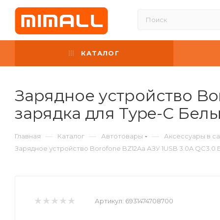
КАТАЛОГ
Зарядное устройство Bor
зарядка для Type-C Бел
—
—
—
Главная
Каталог
Автотовары
Аксессуары в с
Зарядное устройство Borofone BZ12Aa АЗУ 1USB 3.0A QC3.0 
Артикул:
6931474708700