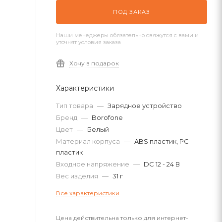
ПОД ЗАКАЗ
Наши менеджеры обязательно свяжутся с вами и
уточнят условия заказа
Хочу в подарок
Характеристики
Тип товара
—
Зарядное устройство
Бренд
—
Borofone
Цвет
—
Белый
Материал корпуса
—
ABS пластик, PC
пластик
Входное напряжение
—
DC 12 - 24 В
Вес изделия
—
31 г
Все характеристики
Цена действительна только для интернет-