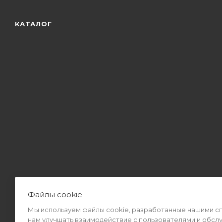
КАТАЛОГ
Файлы cookie
Мы используем файлы cookie, разработанные нашими спе
2026 © Интернет-магазин MiMall® • Не является публичной оф
нам улучшать взаимодействие с пользователями и обсл