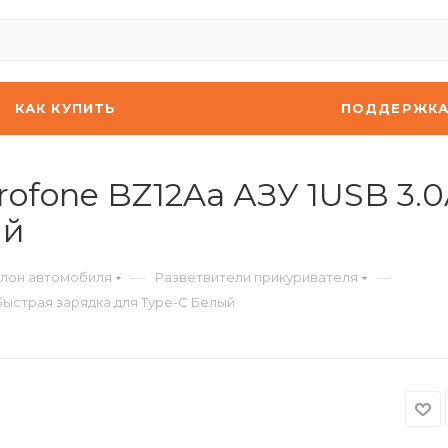
КАК КУПИТЬ
ПОДДЕРЖК
ofone BZ12Aa АЗУ 1USB 3.
ый
—
—
алон автомобиля
Разветвители прикуривателя
Быстрая зарядка для Type-C Белый