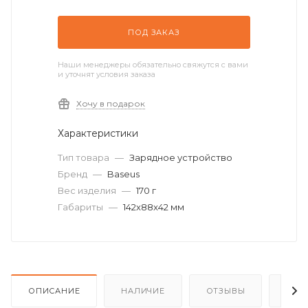
ПОД ЗАКАЗ
Наши менеджеры обязательно свяжутся с вами
и уточнят условия заказа
Хочу в подарок
Характеристики
Тип товара
—
Зарядное устройство
Бренд
—
Baseus
Вес изделия
—
170 г
Габариты
—
142x88x42 мм
ОПИСАНИЕ
НАЛИЧИЕ
ОТЗЫВЫ
КАК