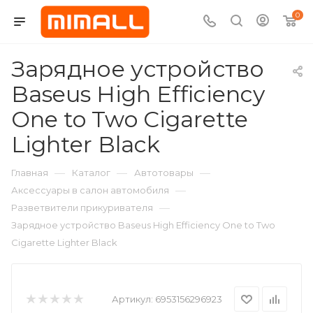
0
Зарядное устройство
Baseus High Efficiency
One to Two Cigarette
Lighter Black
—
—
—
Главная
Каталог
Автотовары
—
Аксессуары в салон автомобиля
—
Разветвители прикуривателя
Зарядное устройство Baseus High Efficiency One to Two
Cigarette Lighter Black
Артикул:
6953156296923