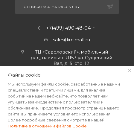
ПОДПИСАТЬСЯ НА РАССЫЛКУ
+7(499) 490-48-04
sales@mimall.ru
ТЦ «Савеловский», мобильный
ряд, павильон Л153 ул. Сущевский
Вал, д. 5, стр. 12
Файлы cookie
Мы используем файлы cookie, разработанные нашими
специалистами и третьими лицами, для анализа
событий на нашем веб-сайте, что позволяет нам
улучшать взаимодействие с пользователями и
обслуживание. Продолжая просмотр страниц нашего
сайта, вы принимаете условия его использования.
Более подробные сведения смотрите в нашей
Политике в отношении файлов Cookie
.
2026 © Интернет-магазин MiMall® • Не является публичной