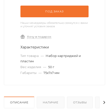
ПОД ЗАКАЗ
Наши менеджеры обязательно свяжутся с вами
и уточнят условия заказа
Хочу в подарок
Характеристики
Тип товара
—
Набор картриджей и
пластин
Вес изделия
—
50 г
Габариты
—
75х7x7 мм
ОПИСАНИЕ
НАЛИЧИЕ
ОТЗЫВЫ
КАК