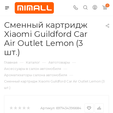
0
Сменный картридж
Xiaomi Guildford Car
Air Outlet Lemon (3
шт.)
—
—
—
Главная
Каталог
Автотовары
—
Аксессуары в салон автомобиля
—
Ароматизаторы салона автомобиля
Сменный картридж Xiaomi Guildford Car Air Outlet Lemon (3
шт.)
Артикул:
6971434396684