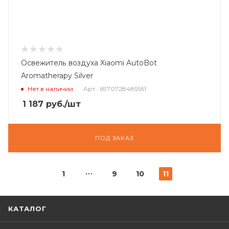
Освежитель воздуха Xiaomi AutoBot
Aromatherapy Silver
Нет в наличии
Арт.: 6970728485561
1 187
руб.
/шт
ПОД ЗАКАЗ
1
9
10
11
КАТАЛОГ