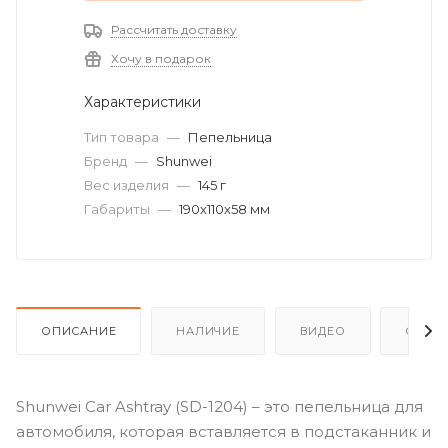
Рассчитать доставку
Хочу в подарок
Характеристики
Тип товара
—
Пепельница
Бренд
—
Shunwei
Вес изделия
—
145 г
Габариты
—
190х110х58 мм
ОПИСАНИЕ
НАЛИЧИЕ
ВИДЕО
ОТЗЫ
Shunwei Car Ashtray (SD-1204) – это пепельница для
автомобиля, которая вставляется в подстаканник и