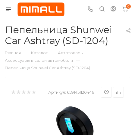
0
Пепельница Shunwei
Car Ashtray (SD-1204)
—
—
—
Главная
Каталог
Автотовары
—
Аксессуары в салон автомобиля
Пепельница Shunwei Car Ashtray (SD-1204)
Артикул:
6591451120446