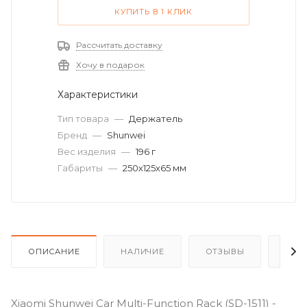
КУПИТЬ В 1 КЛИК
Рассчитать доставку
Хочу в подарок
Характеристики
Тип товара
—
Держатель
Бренд
—
Shunwei
Вес изделия
—
196 г
Габариты
—
250х125х65 мм
ОПИСАНИЕ
НАЛИЧИЕ
ОТЗЫВЫ
КАК
Xiaomi Shunwei Car Multi-Function Rack (SD-1511) -