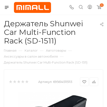
0
Держатель Shunwei
Car Multi-Function
Rack (SD-1511)
—
—
—
Главная
Каталог
Автотовары
—
Аксессуары в салон автомобиля
Держатель Shunwei Car Multi-Function Rack (SD-1511)
Артикул:
6956145115113