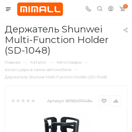
0
Держатель Shunwei
Multi-Function Holder
(SD-1048)
—
—
—
Главная
Каталог
Автотовары
—
Аксессуары в салон автомобиля
Держатель Shunwei Multi-Function Holder (SD-1048)
Артикул:
6956145110484