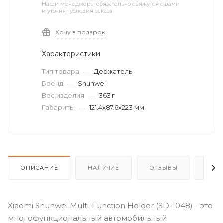
Наши менеджеры обязательно свяжутся с вами
и уточнят условия заказа
Хочу в подарок
Характеристики
Тип товара
—
Держатель
Бренд
—
Shunwei
Вес изделия
—
363 г
Габариты
—
121.4x87.6x223 мм
ОПИСАНИЕ
НАЛИЧИЕ
ОТЗЫВЫ
КАК
Xiaomi Shunwei Multi-Function Holder (SD-1048) - это
многофункциональный автомобильный