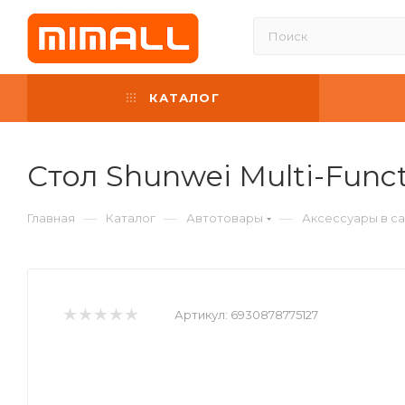
КАТАЛОГ
Стол Shunwei Multi-Funct
—
—
—
Главная
Каталог
Автотовары
Аксессуары в с
Артикул:
6930878775127