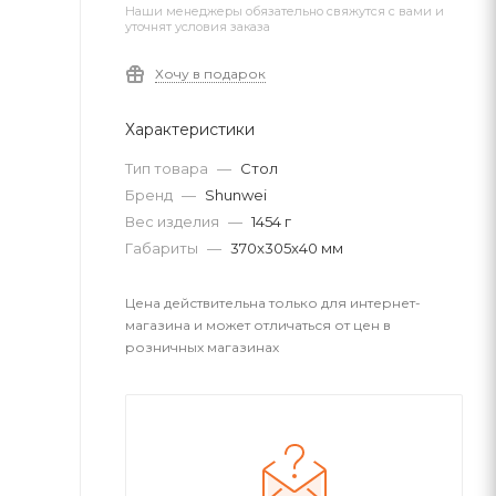
Наши менеджеры обязательно свяжутся с вами и
уточнят условия заказа
Хочу в подарок
Характеристики
Тип товара
—
Стол
Бренд
—
Shunwei
Вес изделия
—
1454 г
Габариты
—
370x305x40 мм
Цена действительна только для интернет-
магазина и может отличаться от цен в
розничных магазинах