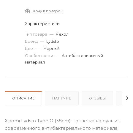
Хочу в подарок
Характеристики
Тип товара
—
Чехол
Бренд
—
Lydsto
Цвет
—
Черный
Особенности
—
Антибактериальный
материал
ОПИСАНИЕ
НАЛИЧИЕ
ОТЗЫВЫ
КАК
Xiaomi Lydsto Type O (38cm) – оплётка на руль из
современного антибактериального материала.