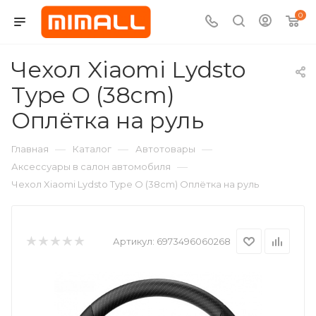
0
Чехол Xiaomi Lydsto
Type O (38cm)
Оплётка на руль
—
—
—
Главная
Каталог
Автотовары
—
Аксессуары в салон автомобиля
Чехол Xiaomi Lydsto Type O (38cm) Оплётка на руль
Артикул:
6973496060268