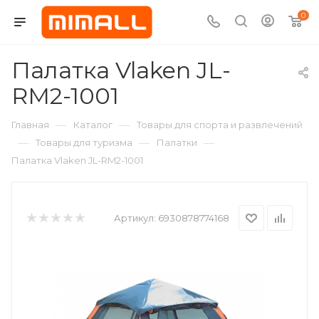
0
Палатка Vlaken JL-
RM2-1001
—
—
Главная
Каталог
Товары для спорта и развлечений
—
—
—
Товары для туризма
Палатки
Палатка Vlaken JL-RM2-1001
Артикул:
6930878774168