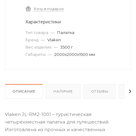
Хочу в подарок
Характеристики
Тип товара
—
Палатка
Бренд
—
Vlaken
Вес изделия
—
3500 г
Габариты
—
2000х2000х1500 мм
ОПИСАНИЕ
НАЛИЧИЕ
ОТЗЫВЫ
КАК
Vlaken JL-RM2-1001 – туристическая
четырёхместная палатка для путешествий.
Изготовлена из прочных и качественных