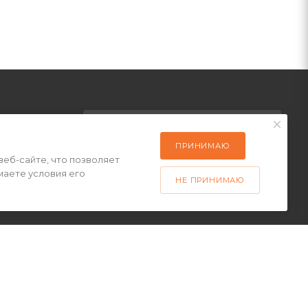
ПОДПИСАТЬСЯ НА РАССЫЛКУ
латы
ПРИНИМАЮ
веб-сайте, что позволяет
ставки
маете условия его
+7(499) 490-48-04
 товар
НЕ ПРИНИМАЮ
sales@mimall.ru
ТЦ «Савеловский», мобильный
ряд, павильон Л153 ул.
Сущевский Вал, д. 5, стр. 12