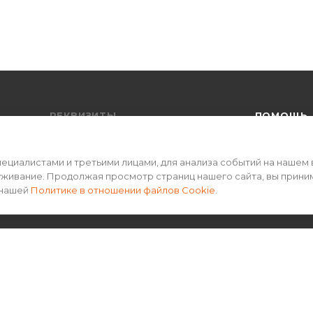
РЕКВИЗИТЫ
ПОМОЩЬ
Пользовательское соглашение
Условия оп
циалистами и третьими лицами, для анализа событий на нашем 
Политика конфиденциальности
Условия до
уживание. Продолжая просмотр страниц нашего сайта, вы прини
Гарантия на
 нашей
Политике в отношении файлов Cookie
.