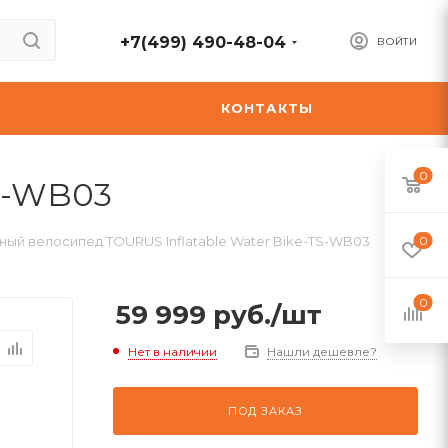
+7(499) 490-48-04
ВОЙТИ
А
КОНТАКТЫ
0
TS-WB03
ный велосипед TOURUS Inflatable Water Bike-TS-WB03
0
0
59 999
руб.
/шт
Нет в наличии
Нашли дешевле?
ПОД ЗАКАЗ