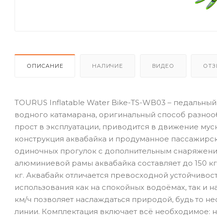
ОПИСАНИЕ
НАЛИЧИЕ
ВИДЕО
ОТЗ
TOURUS Inflatable Water Bike-TS-WB03 – педальны
водного катамарана, оригинальный способ разно
прост в эксплуатации, приводится в движение муск
конструкция аквабайка и продуманное пассажирс
одиночных прогулок с дополнительным снаряжение
алюминиевой рамы аквабайка составляет до 150 кг,
кг. Аквабайк отличается превосходной устойчивост
использования как на спокойных водоёмах, так и н
км/ч позволяет наслаждаться природой, будь то н
линии. Комплектация включает всё необходимое: н