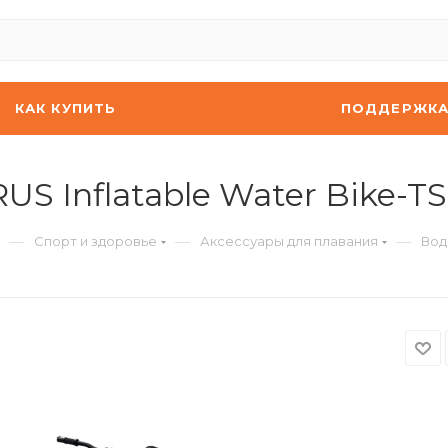
КАК КУПИТЬ
ПОДДЕРЖК
S Inflatable Water Bike-
—
—
—
Спорт и здоровье
Аксессуары для плавания
Вод