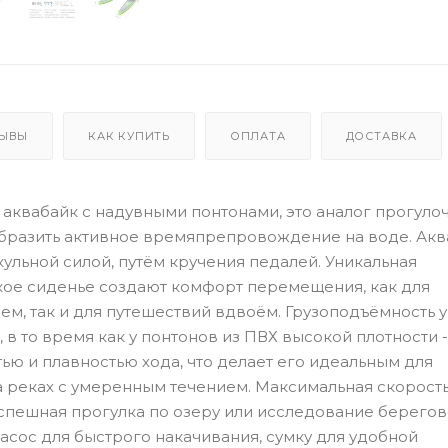
ЫВЫ
КАК КУПИТЬ
ОПЛАТА
ДОСТАВКА
й аквабайк с надувными понтонами, это аналог прогуло
образить активное времяпрепровождение на воде. Акв
ульной силой, путём кручения педалей. Уникальная
кое сиденье создают комфорт перемещения, как для
м, так и для путешествий вдвоём. Грузоподъёмность у
 в то время как у понтонов из ПВХ высокой плотности -
ью и плавностью хода, что делает его идеальным для
а реках с умеренным течением. Максимальная скорость
еспешная прогулка по озеру или исследование берего
асос для быстрого накачивания, сумку для удобной