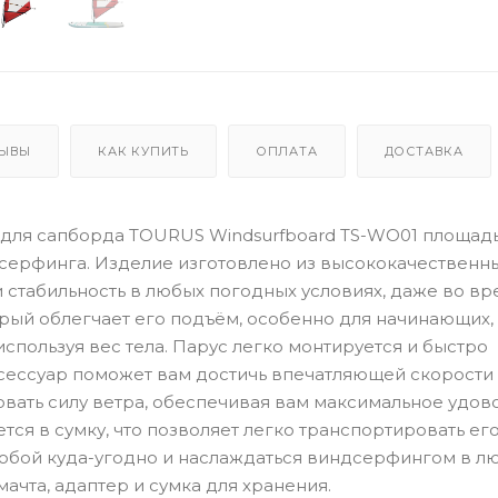
ЫВЫ
КАК КУПИТЬ
ОПЛАТА
ДОСТАВКА
 для сапборда TOURUS Windsurfboard TS-WO01 площад
дсерфинга. Изделие изготовлено из высококачественн
и стабильность в любых погодных условиях, даже во вр
орый облегчает его подъём, особенно для начинающих,
спользуя вес тела. Парус легко монтируется и быстро
сессуар поможет вам достичь впечатляющей скорости
вать силу ветра, обеспечивая вам максимальное удов
тся в сумку, что позволяет легко транспортировать его
 собой куда-угодно и наслаждаться виндсерфингом в л
мачта, адаптер и сумка для хранения.