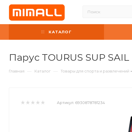
КАТАЛОГ
Парус TOURUS SUP SAIL
—
—
Главная
Каталог
Товары для спорта и развлечений
Артикул:
6930878781234