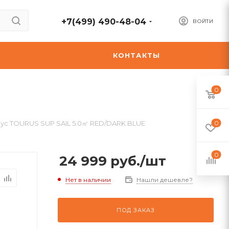
+7(499) 490-48-04
ВОЙТИ
А
КОНТАКТЫ
0
ус TOURUS SUP SAIL 5.0㎡ RED/DARK BLUE
0
0
24 999
руб.
/шт
Нет в наличии
Нашли дешевле?
ПОД ЗАКАЗ