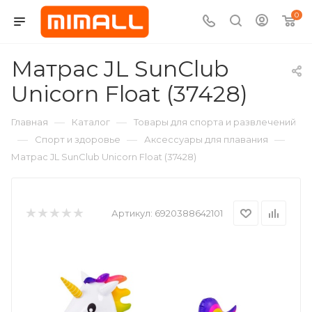
0
Матрас JL SunClub
Unicorn Float (37428)
—
—
Главная
Каталог
Товары для спорта и развлечений
—
—
—
Спорт и здоровье
Аксессуары для плавания
Матрас JL SunClub Unicorn Float (37428)
Артикул:
6920388642101