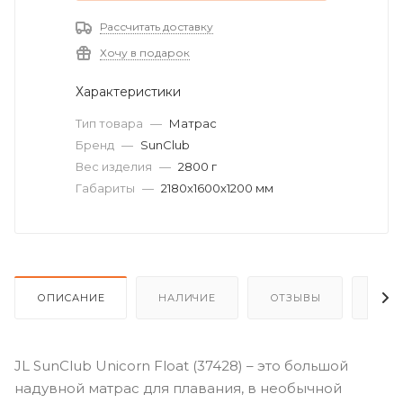
Рассчитать доставку
Хочу в подарок
Характеристики
Тип товара
—
Матрас
Бренд
—
SunClub
Вес изделия
—
2800 г
Габариты
—
2180х1600х1200 мм
ОПИСАНИЕ
НАЛИЧИЕ
ОТЗЫВЫ
КАК
JL SunClub Unicorn Float (37428) – это большой
надувной матрас для плавания, в необычной