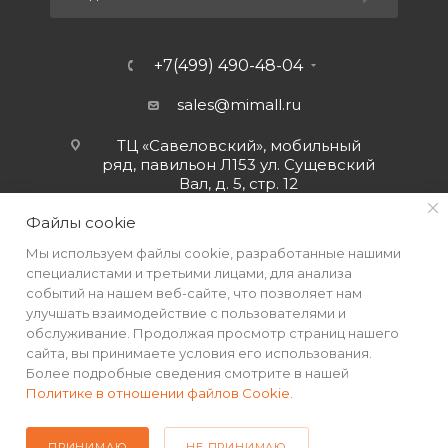
+7(499) 490-48-04
sales@mimall.ru
ТЦ «Савеловский», мобильный
ряд, павильон Л153 ул. Сущевский
Вал, д. 5, стр. 12
Файлы cookie
Мы используем файлы cookie, разработанные нашими
специалистами и третьими лицами, для анализа
событий на нашем веб-сайте, что позволяет нам
улучшать взаимодействие с пользователями и
обслуживание. Продолжая просмотр страниц нашего
сайта, вы принимаете условия его использования.
Более подробные сведения смотрите в нашей
Политике в отношении файлов Cookie
.
2026 © Интернет-магазин MiMall® • Не является публичной
офертой • 2026 г.
ПРИНИМАЮ
НЕ ПРИНИМАЮ