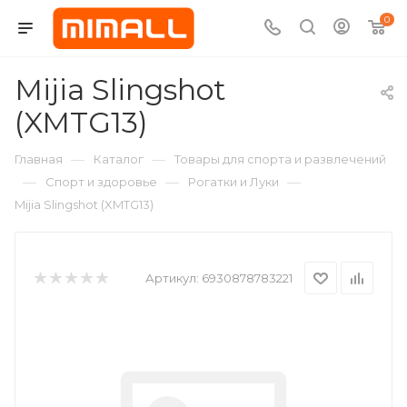
0
Mijia Slingshot
(XMTG13)
—
—
Главная
Каталог
Товары для спорта и развлечений
—
—
—
Спорт и здоровье
Рогатки и Луки
Mijia Slingshot (XMTG13)
Артикул:
6930878783221