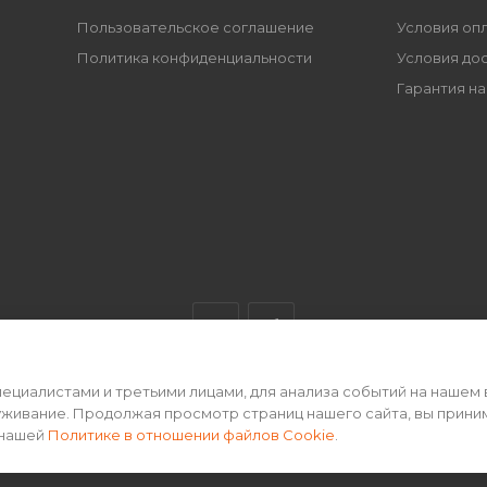
Пользовательское соглашение
Условия оп
Политика конфиденциальности
Условия до
Гарантия на
циалистами и третьими лицами, для анализа событий на нашем 
ертой • 2026 г.
уживание. Продолжая просмотр страниц нашего сайта, вы прини
 нашей
Политике в отношении файлов Cookie
.