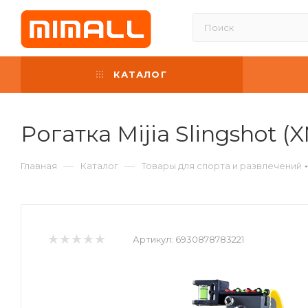
КАТАЛОГ
Рогатка Mijia Slingshot (
—
—
Главная
Каталог
Товары для спорта и развлечений
Артикул:
6930878783221