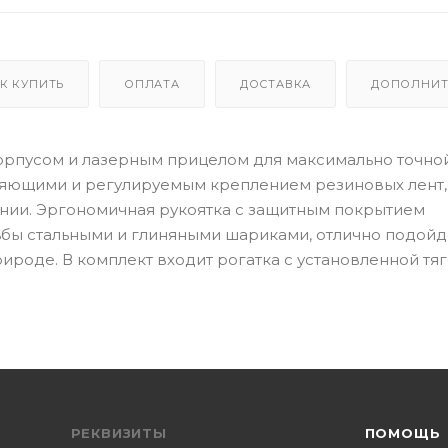
К КУПИТЬ
ОПЛАТА
ДОСТАВКА
ДОПОЛНИТ
им корпусом и лазерным прицелом для максимально точно
яющими и регулируемым креплением резиновых лент,
ании. Эргономичная рукоятка с защитным покрытием
ьбы стальными и глиняными шариками, отлично подойд
ироде. В комплект входит рогатка с установленной тяг
РЕКВИЗИТЫ
ПОМОЩЬ