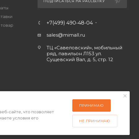
ПОДПИСАТЬСЯ НА РАССЫЛКУ
латы
ставки
+7(499) 490-48-04
 товар
sales@mimall.ru
ТЦ «Савеловский», мобильный
ряд, павильон Л153 ул.
Сущевский Вал, д. 5, стр. 12
ПРИНИМАЮ
веб-сайте, что позволяет
маете условия его
НЕ ПРИНИМАЮ