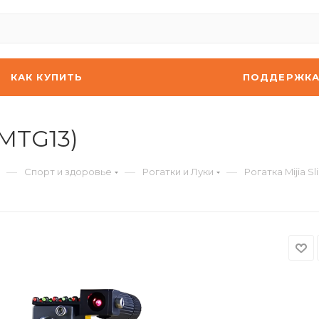
КАК КУПИТЬ
ПОДДЕРЖК
XMTG13)
—
—
—
Спорт и здоровье
Рогатки и Луки
Рогатка Mijia Sl