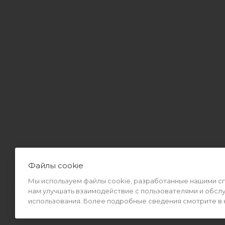
Файлы cookie
Мы используем файлы cookie, разработанные нашими спе
2026 © Интернет-магазин MiMall® • Не является публичной оф
нам улучшать взаимодействие с пользователями и обсл
использования. Более подробные сведения смотрите в