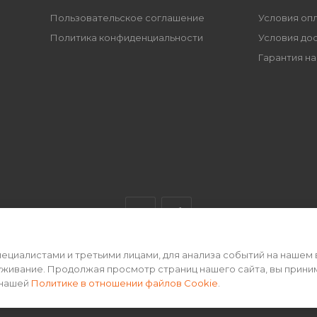
Пользовательское соглашение
Условия оп
Политика конфиденциальности
Условия до
Гарантия на
циалистами и третьими лицами, для анализа событий на нашем 
ертой • 2026 г.
уживание. Продолжая просмотр страниц нашего сайта, вы прини
 нашей
Политике в отношении файлов Cookie
.