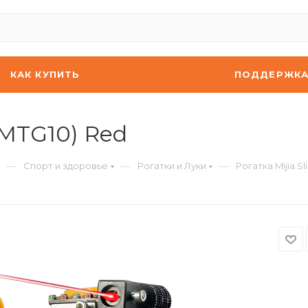
КАК КУПИТЬ
ПОДДЕРЖК
(XMTG10) Red
—
—
—
Спорт и здоровье
Рогатки и Луки
Рогатка Mijia S