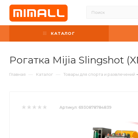
КАТАЛОГ
Рогатка Mijia Slingshot 
—
—
Главная
Каталог
Товары для спорта и развлечений
Артикул:
6930878784839