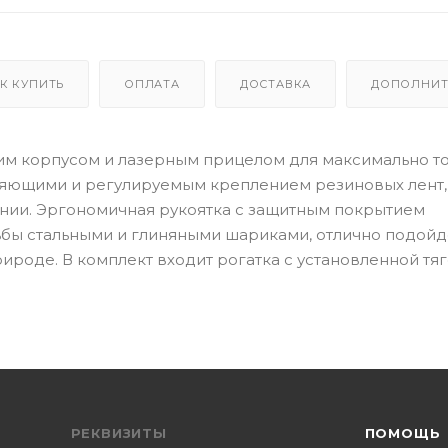
К КУПИТЬ
ОПЛАТА
ДОСТАВКА
ДОПОЛНИТ
ческим корпусом и лазерным прицелом для максимально т
яющими и регулируемым креплением резиновых лент,
ании. Эргономичная рукоятка с защитным покрытием
ьбы стальными и глиняными шариками, отлично подойд
ироде. В комплект входит рогатка с установленной тяг
РЕКВИЗИТЫ
ПОМОЩЬ