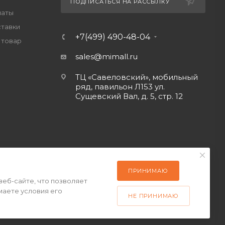
ПОДПИСАТЬСЯ НА РАССЫЛКУ
латы
ставки
+7(499) 490-48-04
 товар
sales@mimall.ru
ТЦ «Савеловский», мобильный
ряд, павильон Л153 ул.
Сущевский Вал, д. 5, стр. 12
ПРИНИМАЮ
веб-сайте, что позволяет
маете условия его
НЕ ПРИНИМАЮ