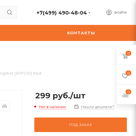
+7(499) 490-48-04
ВОЙТИ
А
КОНТАКТЫ
0
lingshot (XMTG10) Red
0
0
299
руб.
/шт
Нет в наличии
Нашли дешевле?
ПОД ЗАКАЗ