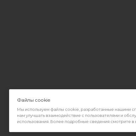
Файлы cookie
Мы используем файлы cookie, разработанные нашими спе
2026 © Интернет-магазин MiMall® • Не является публичной оф
нам улучшать взаимодействие с пользователями и обсл
использования. Более подробные сведения смотрите в