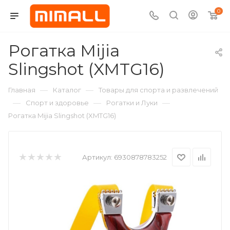
0
Рогатка Mijia
Slingshot (XMTG16)
—
—
Главная
Каталог
Товары для спорта и развлечений
—
—
—
Спорт и здоровье
Рогатки и Луки
Рогатка Mijia Slingshot (XMTG16)
Артикул:
6930878783252