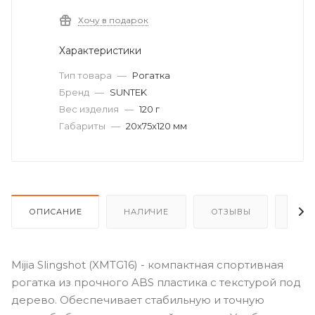
Хочу в подарок
Характеристики
Тип товара
—
Рогатка
Бренд
—
SUNTEK
Вес изделия
—
120 г
Габариты
—
20x75x120 мм
ОПИСАНИЕ
НАЛИЧИЕ
ОТЗЫВЫ
КАК
Mijia Slingshot (XMTG16) - компактная спортивная
рогатка из прочного ABS пластика с текстурой под
дерево. Обеспечивает стабильную и точную