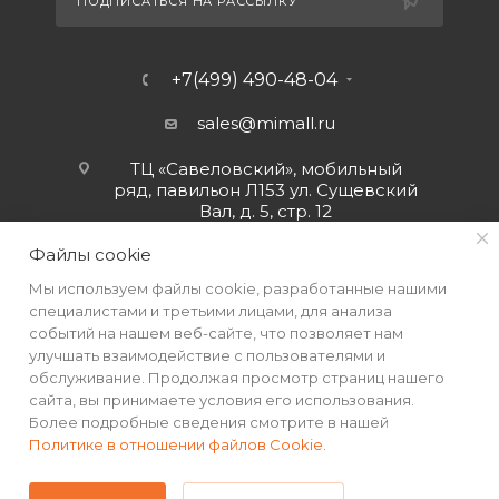
ПОДПИСАТЬСЯ НА РАССЫЛКУ
+7(499) 490-48-04
sales@mimall.ru
ТЦ «Савеловский», мобильный
ряд, павильон Л153 ул. Сущевский
Вал, д. 5, стр. 12
Файлы cookie
Мы используем файлы cookie, разработанные нашими
специалистами и третьими лицами, для анализа
событий на нашем веб-сайте, что позволяет нам
улучшать взаимодействие с пользователями и
обслуживание. Продолжая просмотр страниц нашего
сайта, вы принимаете условия его использования.
Более подробные сведения смотрите в нашей
Политике в отношении файлов Cookie
.
2026 © Интернет-магазин MiMall® • Не является публичной
офертой • 2026 г.