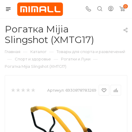
0
Рогатка Mijia
Slingshot (XMTG17)
—
—
Главная
Каталог
Товары для спорта и развлечений
—
—
—
Спорт и здоровье
Рогатки и Луки
Рогатка Mijia Slingshot (XMTG17)
Артикул:
6930878783269