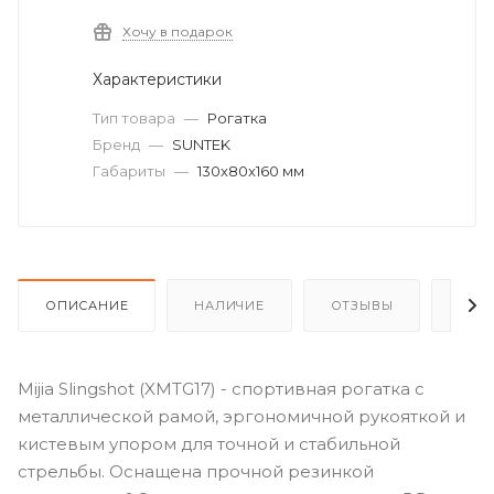
Хочу в подарок
Характеристики
Тип товара
—
Рогатка
Бренд
—
SUNTEK
Габариты
—
130x80x160 мм
ОПИСАНИЕ
НАЛИЧИЕ
ОТЗЫВЫ
КАК
Mijia Slingshot (XMTG17) - спортивная рогатка с
металлической рамой, эргономичной рукояткой и
кистевым упором для точной и стабильной
стрельбы. Оснащена прочной резинкой