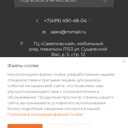
ПОДПИСАТЬСЯ НА РАССЫЛКУ
+7(499) 490-48-04
sales@mimall.ru
ТЦ «Савеловский», мобильный
ряд, павильон Л153 ул. Сущевский
Вал, д. 5, стр. 12
Файлы cookie
Мы используем файлы cookie, разработанные нашими
специалистами и третьими лицами, для анализа
событий на нашем веб-сайте, что позволяет нам
улучшать взаимодействие с пользователями и
обслуживание. Продолжая просмотр страниц нашего
сайта, вы принимаете условия его использования.
Более подробные сведения смотрите в нашей
Политике в отношении файлов Cookie
.
2026 © Интернет-магазин MiMall® • Не является публичной
офертой • 2026 г.