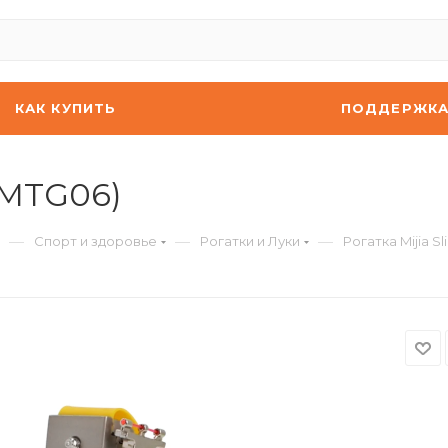
КАК КУПИТЬ
ПОДДЕРЖК
(XMTG06)
—
—
—
Спорт и здоровье
Рогатки и Луки
Рогатка Mijia S