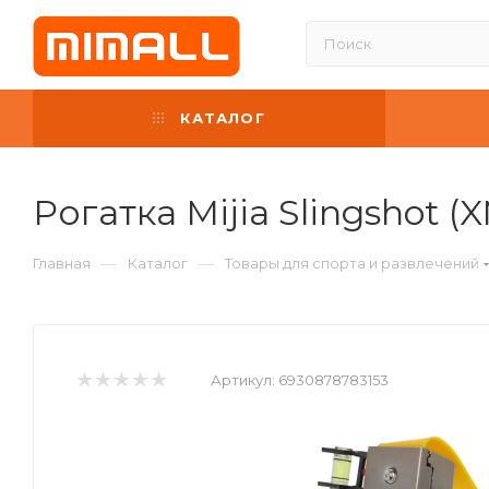
КАТАЛОГ
Рогатка Mijia Slingshot 
—
—
Главная
Каталог
Товары для спорта и развлечений
Артикул:
6930878783153