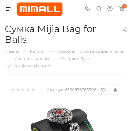
0
Сумка Mijia Bag for
Balls
—
—
Главная
Каталог
Товары для спорта и развлечений
—
—
—
Спорт и здоровье
Рогатки и Луки
Сумка Mijia Bag for Balls
Артикул:
6930878783306