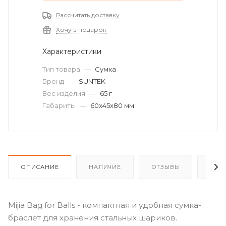
Рассчитать доставку
Хочу в подарок
Характеристики
Тип товара
—
Сумка
Бренд
—
SUNTEK
Вес изделия
—
65 г
Габариты
—
60x45x80 мм
ОПИСАНИЕ
НАЛИЧИЕ
ОТЗЫВЫ
КАК
Mijia Bag for Balls - компактная и удобная сумка-
браслет для хранения стальных шариков.