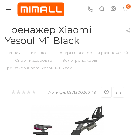
0
Тренажер Xiaomi
Yesoul M1 Black
—
—
Главная
Каталог
Товары для спорта и развлечений
—
—
—
Спорт и здоровье
Велотренажеры
Тренажер Xiaomi Yesoul M1 Black
Артикул:
6971300260149