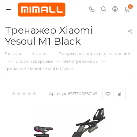
0
Тренажер Xiaomi
Yesoul M1 Black
—
—
Главная
Каталог
Товары для спорта и развлечений
—
—
—
Спорт и здоровье
Велотренажеры
Тренажер Xiaomi Yesoul M1 Black
Артикул:
6971300260149