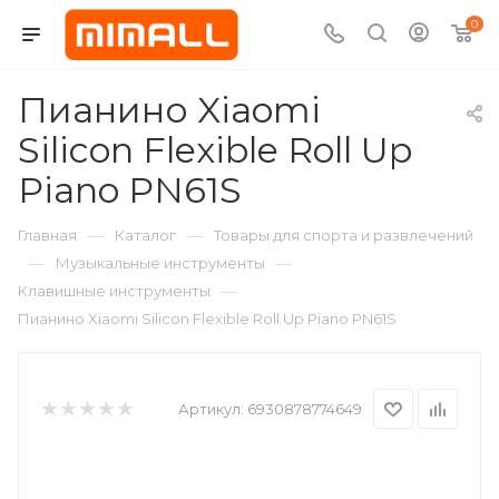
0
Пианино Xiaomi
Silicon Flexible Roll Up
Piano PN61S
—
—
Главная
Каталог
Товары для спорта и развлечений
—
—
Музыкальные инструменты
—
Клавишные инструменты
Пианино Xiaomi Silicon Flexible Roll Up Piano PN61S
Артикул:
6930878774649