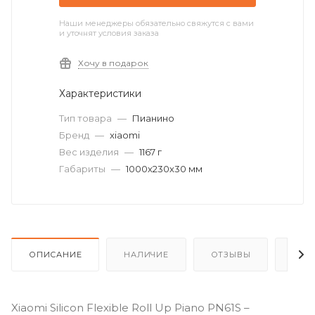
Наши менеджеры обязательно свяжутся с вами
и уточнят условия заказа
Хочу в подарок
Характеристики
Тип товара
—
Пианино
Бренд
—
xiaomi
Вес изделия
—
1167 г
Габариты
—
1000х230х30 мм
ОПИСАНИЕ
НАЛИЧИЕ
ОТЗЫВЫ
КАК
Xiaomi Silicon Flexible Roll Up Piano PN61S –