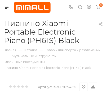
0
Пианино Xiaomi
Portable Electronic
Piano (PH61S) Black
—
—
Главная
Каталог
Товары для спорта и развлечений
—
—
Музыкальные инструменты
—
Клавишные инструменты
Пианино Xiaomi Portable Electronic Piano (PH61S) Black
Артикул:
6930878774755