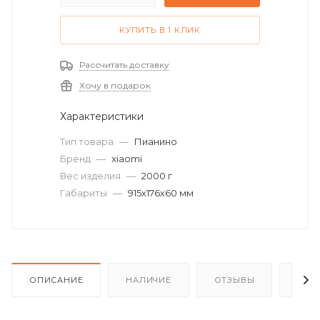
КУПИТЬ В 1 КЛИК
Рассчитать доставку
Хочу в подарок
Характеристики
Тип товара
—
Пианино
Бренд
—
xiaomi
Вес изделия
—
2000 г
Габариты
—
915х176х60 мм
ОПИСАНИЕ
НАЛИЧИЕ
ОТЗЫВЫ
КАК