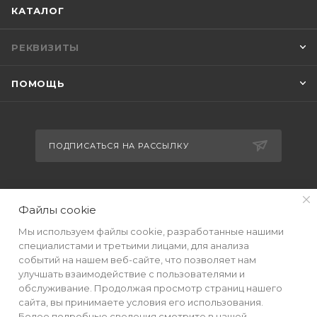
КАТАЛОГ
РЕКВИЗИТЫ
ПОМОЩЬ
ПОДПИСАТЬСЯ НА РАССЫЛКУ
+7(499) 490-48-04
Файлы cookie
sales@mimall.ru
Мы используем файлы cookie, разработанные нашими
специалистами и третьими лицами, для анализа
ТЦ «Савеловский», мобильный
событий на нашем веб-сайте, что позволяет нам
ряд, павильон Л153 ул. Сущевский
улучшать взаимодействие с пользователями и
Вал, д. 5, стр. 12
обслуживание. Продолжая просмотр страниц нашего
сайта, вы принимаете условия его использования.
Более подробные сведения смотрите в нашей