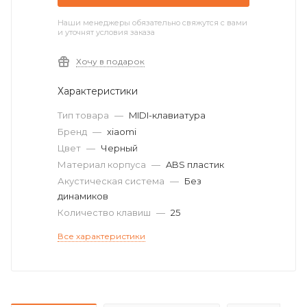
Наши менеджеры обязательно свяжутся с вами
и уточнят условия заказа
Хочу в подарок
Характеристики
Тип товара
—
MIDI-клавиатура
Бренд
—
xiaomi
Цвет
—
Черный
Материал корпуса
—
ABS пластик
Акустическая система
—
Без
динамиков
Количество клавиш
—
25
Все характеристики