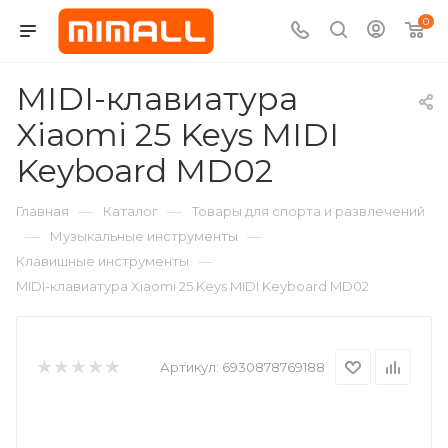
0
MIDI-клавиатура
Xiaomi 25 Keys MIDI
Keyboard MD02
—
—
Главная
Каталог
Товары для спорта и развлечений
—
—
Музыкальные инструменты
—
Клавишные инструменты
MIDI-клавиатура Xiaomi 25 Keys MIDI Keyboard MD02
Артикул:
6930878769188