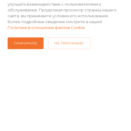
улучшать взаимодействие с пользователями и
обслуживание. Продолжая просмотр страниц нашего
сайта, вы принимаете условия его использования.
КАТАЛОГ
Более подробные сведения смотрите в нашей
Политике в отношении файлов Cookie
.
РЕКВИЗИТЫ
ПРИНИМАЮ
НЕ ПРИНИМАЮ
ПОМОЩЬ
ПОДПИСАТЬСЯ НА РАССЫЛКУ
+7(499) 490-48-04
sales@mimall.ru
ТЦ «Савеловский», мобильный
ряд, павильон Л153 ул. Сущевский
Вал, д. 5, стр. 12