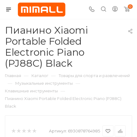
0
Пианино Xiaomi
Portable Folded
Electronic Piano
(PJ88C) Black
—
—
Главная
Каталог
Товары для спорта и развлечений
—
—
Музыкальные инструменты
—
Клавишные инструменты
Пианино Xiaomi Portable Folded Electronic Piano (PJ88C)
Black
Артикул:
6930878764985