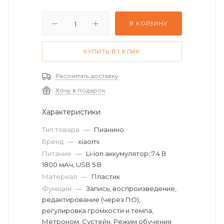
В КОРЗИНУ
КУПИТЬ В 1 КЛИК
Рассчитать доставку
Хочу в подарок
Характеристики
Тип товара
—
Пианино
Бренд
—
xiaomi
Питание
—
Li-ion аккумулятор: 7.4 В
1800 мАч, USB 5 В
Материал
—
Пластик
Функции
—
Запись, воспроизведение,
редактирование (через ПО),
регулировка громкости и темпа,
Метроном, Сустейн, Режим обучения