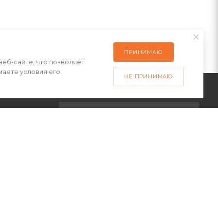
ПРИНИМАЮ
веб-сайте, что позволяет
маете условия его
НЕ ПРИНИМАЮ
ПОДПИСАТЬСЯ НА РАССЫЛКУ
латы
ставки
+7(499) 490-48-04
 товар
sales@mimall.ru
ТЦ «Савеловский», мобильный
ряд, павильон Л153 ул.
Сущевский Вал, д. 5, стр. 12