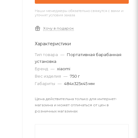
Наши менеджеры обязательно свяжутся с вами и
уточнят условия заказа
Хочу в подарок
Характеристики
Тип товара
—
Портативная барабанная
установка
Бренд
—
xiaomi
Вес изделия
—
750 г
Габариты
—
484х325х45 мм
Цена действительна только для интернет-
магазина и может отличаться от цен в
розничных магазинах