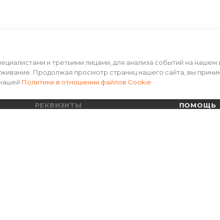
циалистами и третьими лицами, для анализа событий на нашем 
уживание. Продолжая просмотр страниц нашего сайта, вы прини
 нашей
Политике в отношении файлов Cookie
.
РЕКВИЗИТЫ
ПОМОЩЬ
Пользовательское соглашение
Условия оп
Политика конфиденциальности
Условия до
Гарантия на