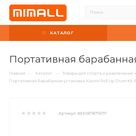
КАТАЛОГ
Портативная барабанная 
—
—
Главная
Каталог
Товары для спорта и развлечений
Портативная барабанная установка Xiaomi Roll Up Drum Kit 
Артикул:
6930878774717