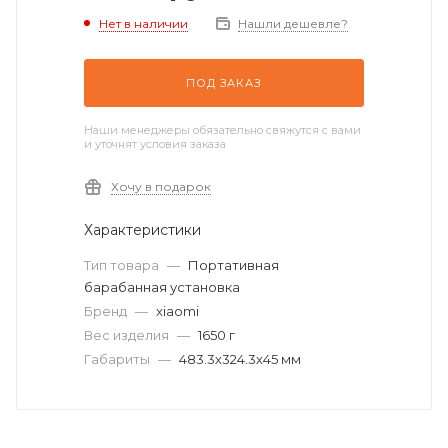
Нет в наличии
Нашли дешевле?
ПОД ЗАКАЗ
Наши менеджеры обязательно свяжутся с вами
и уточнят условия заказа
Хочу в подарок
Характеристики
Тип товара
—
Портативная
барабанная установка
Бренд
—
xiaomi
Вес изделия
—
1650 г
Габариты
—
483.3х324.3х45 мм