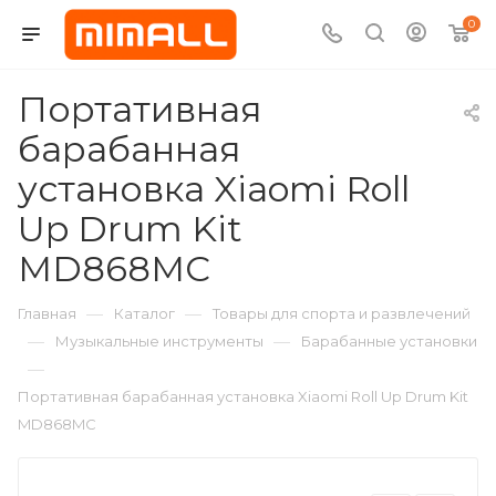
0
Портативная
барабанная
установка Xiaomi Roll
Up Drum Kit
MD868MC
—
—
Главная
Каталог
Товары для спорта и развлечений
—
—
Музыкальные инструменты
Барабанные установки
—
Портативная барабанная установка Xiaomi Roll Up Drum Kit
MD868MC