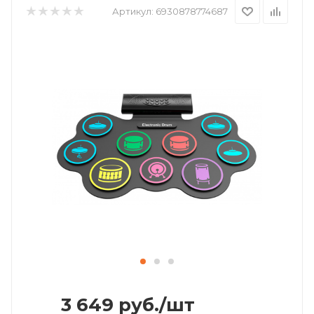
Артикул:
6930878774687
3 649
руб.
/шт