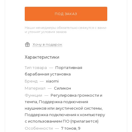
ПОД ЗАКАЗ
Наши менеджеры обязательно свяжутся с вами
и уточнят условия заказа
Хочу в подарок
Характеристики
Тип товара
—
Портативная
барабанная установка
Бренд
—
xiaomi
Материал
—
Силикон
Функции
—
Регулировка громкости и
темпа, Поддержка подкючения
наушников или акустической системы,
Поддержка подключения к компьютеру
с использованием ПО (прилагается)
Особенности
—
7 тонов, 9