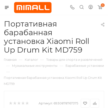
0
Портативная
барабанная
установка Xiaomi Roll
Up Drum Kit MD759
—
—
Главная
Каталог
Товары для спорта и развлечений
—
—
Музыкальные инструменты
Барабанные установки
—
Портативная барабанная установка Xiaomi Roll Up Drum Kit
MD759
Артикул:
6930878767375