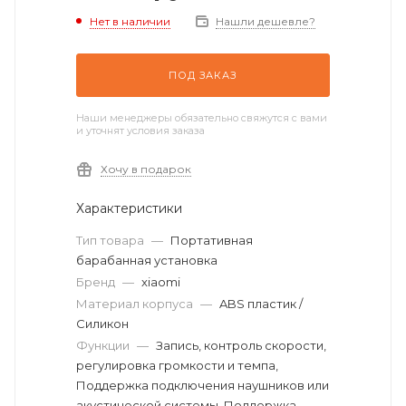
Нет в наличии
Нашли дешевле?
ПОД ЗАКАЗ
Наши менеджеры обязательно свяжутся с вами
и уточнят условия заказа
Хочу в подарок
Характеристики
Тип товара
—
Портативная
барабанная установка
Бренд
—
xiaomi
Материал корпуса
—
ABS пластик /
Силикон
Функции
—
Запись, контроль скорости,
регулировка громкости и темпа,
Поддержка подключения наушников или
акустической системы, Поддержка