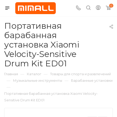
0
Портативная
барабанная
установка Xiaomi
Velocity-Sensitive
Drum Kit ED01
—
—
Главная
Каталог
Товары для спорта и развлечений
—
—
Музыкальные инструменты
Барабанные установки
—
Портативная барабанная установка Xiaomi Velocity-
Sensitive Drum Kit ED01