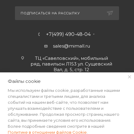
ПОДПИСАТЬСЯ НА РАССЫЛКУ
+7(499) 490-48-04
sales@mimall.ru
ТЦ «Савеловский», мобильный
ряд, павильон Л153 ул. Сущевский
Вал, д. 5, стр. 12
Файлы cookie
Мы используем файлы cookie, разработанные нашими
специалистами и третьими лицами, для анализа
событий на нашем веб-сайте, что позволяет нам
улучшать взаимодействие с пользователями и
обслуживание. Продолжая просмотр страниц нашего
сайта, вы принимаете условия его использования.
Более подробные сведения смотрите в нашей
Политике в отношении файлов Cookie
.