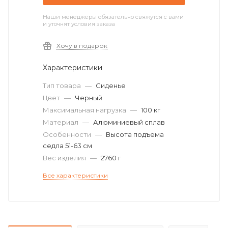
Наши менеджеры обязательно свяжутся с вами
и уточнят условия заказа
Хочу в подарок
Характеристики
Тип товара
—
Сиденье
Цвет
—
Черный
Максимальная нагрузка
—
100 кг
Материал
—
Алюминиевый сплав
Особенности
—
Высота подъема
седла 51-63 см
Вес изделия
—
2760 г
Все характеристики