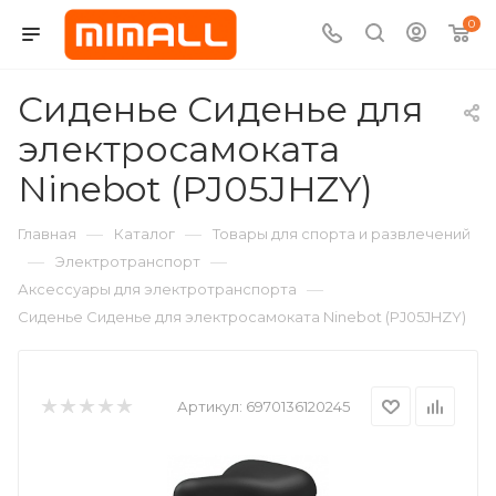
0
Сиденье Сиденье для
электросамоката
Ninebot (PJ05JHZY)
—
—
Главная
Каталог
Товары для спорта и развлечений
—
—
Электротранспорт
—
Аксессуары для электротранспорта
Сиденье Сиденье для электросамоката Ninebot (PJ05JHZY)
Артикул:
6970136120245