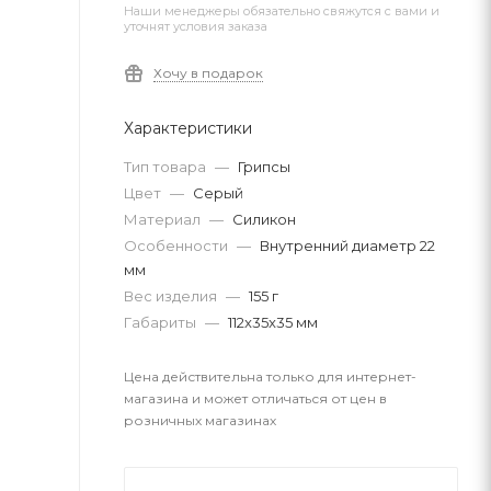
Наши менеджеры обязательно свяжутся с вами и
уточнят условия заказа
Хочу в подарок
Характеристики
Тип товара
—
Грипсы
Цвет
—
Серый
Материал
—
Силикон
Особенности
—
Внутренний диаметр 22
мм
Вес изделия
—
155 г
Габариты
—
112x35x35 мм
Цена действительна только для интернет-
магазина и может отличаться от цен в
розничных магазинах