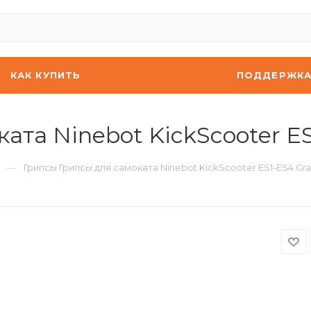
КАК КУПИТЬ
ПОДДЕРЖК
ата Ninebot KickScooter ES
—
Грипсы Грипсы для самоката Ninebot KickScooter ES1-ES4 Gra