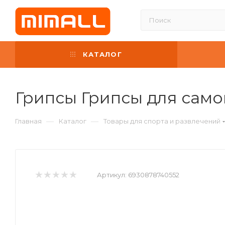
КАТАЛОГ
Грипсы Грипсы для самок
—
—
Главная
Каталог
Товары для спорта и развлечений
Артикул:
6930878740552