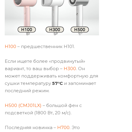
H100
– предшественник H101.
Если ищете более «продвинутый»
вариант, то ваш выбор –
H300
. Он
может поддерживать комфортную для
сушки температуру
57°C
и запоминает
последний режим.
H500 (CMJ01LX)
– большой фен c
подсветкой (1800 Вт, 20 м/c).
Последняя новинка –
H700.
Это