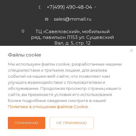
+7(499) 490-48-04
sales@mimall.ru
ТЦ «Савеловский», мобильный
ряд, павильон Л153 ул. Сущевский
Вал, д. 5, стр. 12
Файлы cookie
Мы используем файлы cookie, разработанные нашими
специалистами и третьими лицами, для анализа
событий на нашем веб-сайте, что позволяет нам
улучшать взаимодействие с пользователями и
обслуживание. Продолжая просмотр страниц нашего
сайта, вы принимаете условия его использования.
Более подробные сведения смотрите в нашей
Политике в отношении файлов Cookie
.
2026 © Интернет-магазин MiMall® • Не является публичной
офертой • 2026 г.
ПРИНИМАЮ
НЕ ПРИНИМАЮ