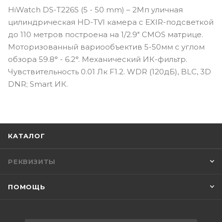
HiWatch DS-T226S (5 - 50 mm) – 2Мп уличная
цилиндрическая HD-TVI камера с EXIR-подсветкой
до 110 метров построена на 1/2.9" CMOS матрице.
Моторизованный вариообъектив 5-50мм с углом
обзора 59.8° - 6.2°. Механический ИК-фильтр.
Чувствительность 0.01 Лк F1.2. WDR (120дБ), BLC, 3D
DNR; Smart ИК.
КАТАЛОГ
РЕКВИЗИТЫ
ПОМОЩЬ