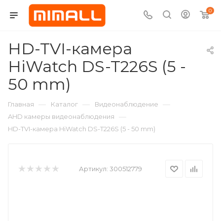
0
HD-TVI-камера
HiWatch DS-T226S (5 -
50 mm)
—
—
—
Главная
Каталог
Видеонаблюдение
—
AHD камеры видеонаблюдения
HD-TVI-камера HiWatch DS-T226S (5 - 50 mm)
Артикул:
300512779